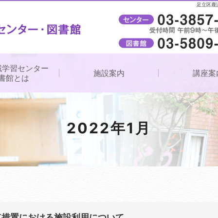
足立区鹿
受付時間
午前9時～午後8時（窓口）
域学習センター
施設案内
講座案
書館とは
2022年1月
点措置における施設利用について