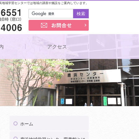
浜地域学習センターでは地域の講座や施設をご案内しています。
03-3857-6551
お問合せ
03-5809-4006
内
アクセス
03
受付時間
午前9時～午後8時（窓口）
ホーム
03