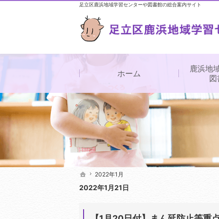
足立区鹿浜地域学習センターや図書館の総合案内サイト
鹿浜地
ホーム
図
2022年1月
2022年1月
ホーム
ホーム
2022年1月21日
【1月20日付】まん延防止等重