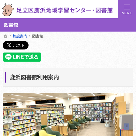
足立区鹿浜地域学習センターでは地域の講座や施設をご案内しています。
足立区鹿浜地域学習センターや図書館の総合案内サイト
図書館
施設案内
施設案内
図書館
図書館
ホーム
ホーム
鹿浜図書館利用案内