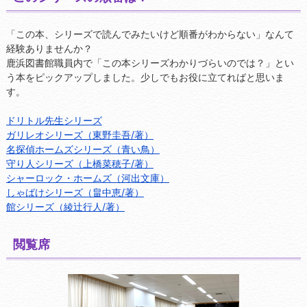
「この本、シリーズで読んでみたいけど順番がわからない」なんて
経験ありませんか？
鹿浜図書館職員内で「この本シリーズわかりづらいのでは？」とい
う本をピックアップしました。少しでもお役に立てればと思いま
す。
ドリトル先生シリーズ
ガリレオシリーズ（東野圭吾/著）
名探偵ホームズシリーズ（青い鳥）
守り人シリーズ（上橋菜穂子/著）
シャーロック・ホームズ（河出文庫）
しゃばけシリーズ（畠中恵/著）
館シリーズ（綾辻行人/著）
閲覧席