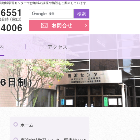
浜地域学習センターでは地域の講座や施設をご案内しています。
03-3857-6551
お問合せ
03-5809-4006
内
アクセス
6日制）
03
受付時間
午前9時～午後8時（窓口）
ホーム
03