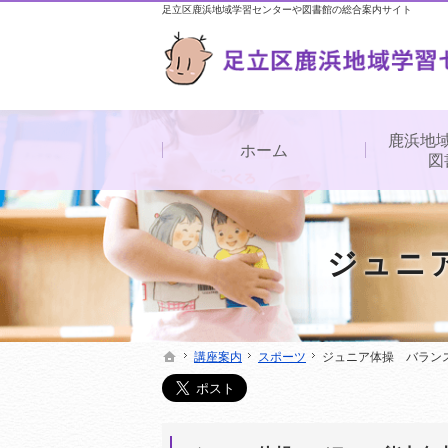
足立区鹿浜地域学習センターや図書館の総合案内サイト
鹿浜地
ホーム
図
ジュニ
講座案内
講座案内
スポーツ
スポーツ
ジュニア体操 バラン
ジュニア体操 バラン
ホーム
ホーム