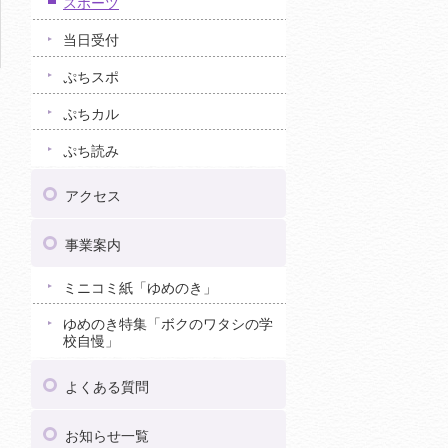
スポーツ
当日受付
ぷちスポ
ぷちカル
ぷち読み
アクセス
事業案内
ミニコミ紙「ゆめのき」
ゆめのき特集「ボクのワタシの学
校自慢」
よくある質問
お知らせ一覧