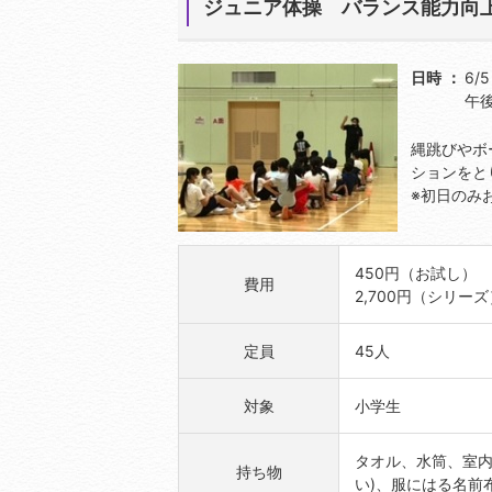
ジュニア体操 バランス能力向
日時
6/
午後
縄跳びやボ
ションをと
※初日のみ
450円（お試し）
費用
2,700円（シリーズ
定員
45人
対象
小学生
タオル、水筒、室内
持ち物
い)、服にはる名前