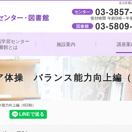
足立区鹿
受付時間
午前9時～午後8時（窓口）
域学習センター
施設案内
講座案
書館とは
ア体操 バランス能力向上編（
ス能力向上編（6日制）
ス能力向上編（6日制）