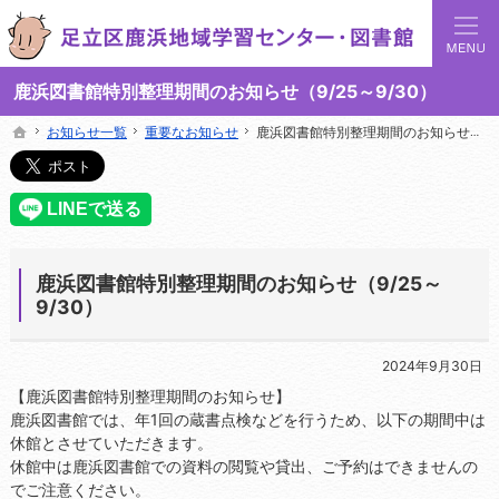
足立区鹿浜地域学習センターでは地域の講座や施設をご案内しています。
足立区鹿浜地域学習センターや図書館の総合案内サイト
鹿浜図書館特別整理期間のお知らせ（9/25～9/30）
お知らせ一覧
お知らせ一覧
重要なお知らせ
重要なお知らせ
鹿浜図書館特別整理期間のお知らせ（9/25～9/30）
鹿浜図書館特別整理期間のお知らせ（9/25～9/30）
ホーム
ホーム
鹿浜図書館特別整理期間のお知らせ（9/25～
9/30）
2024年9月30日
【鹿浜図書館特別整理期間のお知らせ】
鹿浜図書館では、年1回の蔵書点検などを行うため、以下の期間中は
休館とさせていただきます。
休館中は鹿浜図書館での資料の閲覧や貸出、ご予約はできませんの
でご注意ください。